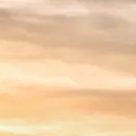
Russian
Israel
Hebrew
 your current location, we recommend this Amiad websit
th America
- Eng