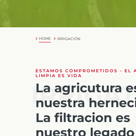
HOME
IRRIGACIÓN
ESTAMOS COMPROMETIDOS - EL 
LIMPIA ES VIDA
La agricutura e
IRRIGA
nuestra herneci
La filtracion es
nuestro legado