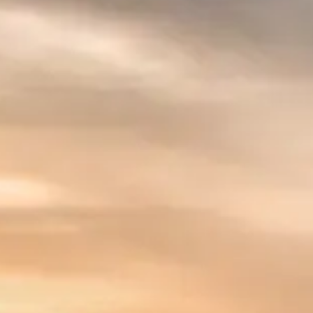
French
China
Chinese
e for you
lish