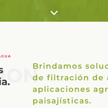
AGUA
Brindamos soluc
s
TION
de filtración de
a.
aplicaciones agr
paisajísticas.