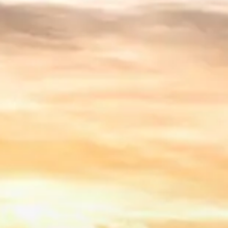
Spanish
Germany
German
Based on
Nor