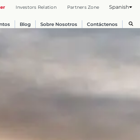
Spanish
ter
Investors Relation
Partners Zone
entos
Blog
Sobre Nosotros
Contáctenos
Australia
English
France