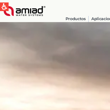
Productos
Aplicacio
QUICK LINKS
Tecnologías
Aplicaciones
Casos de Estudio
Global
English
Spain & LATAM