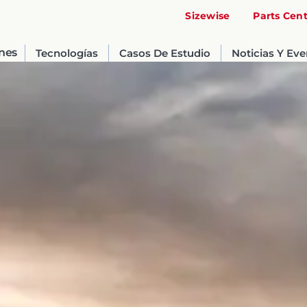
Sizewise
Parts Cen
nes
Tecnologías
Casos De Estudio
Noticias Y Ev
United States
English
Russia