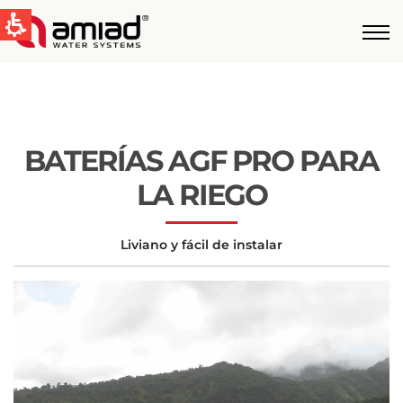
QUICK LINKS
Tecnologías
Aplicaciones
BATERÍAS AGF PRO PARA
Casos de Estudio
Global
LA RIEGO
English
Liviano y fácil de instalar
United States
English
Australia
English
Spain & LATAM