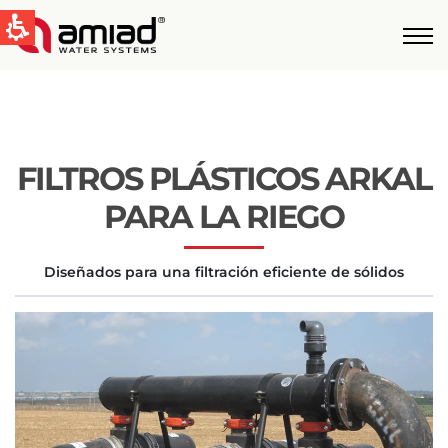
QUICK LINKS
Tecnologías
Aplicaciones
FILTROS PLÁSTICOS ARKAL
Casos de Estudio
Global
PARA LA RIEGO
English
Diseñados para una filtración eficiente de sólidos
United States
English
Australia
English
Spain & LATAM