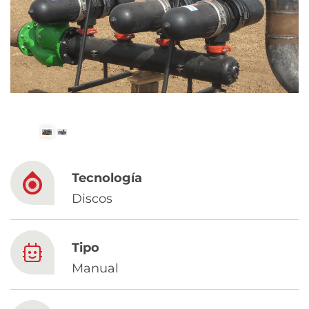
Spanish
Russia
Russian
France
French
Germany
Tecnología
Based on your current location, we recommend
German
Discos
this Amiad website for you
North America
Israel
- English
Tipo
Hebrew
Manual
China