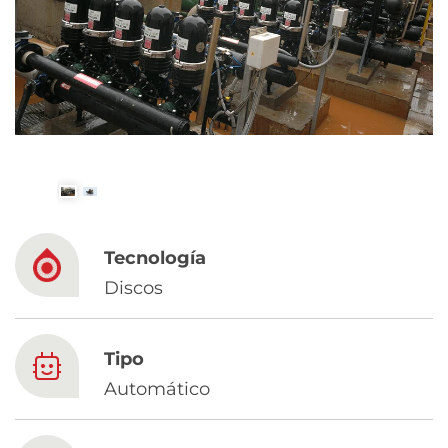
Spanish
Russia
Russian
France
French
Germany
Tecnología
Based on your current location, we recommend
German
Discos
this Amiad website for you
North America
Israel
- English
Tipo
Hebrew
Automático
China