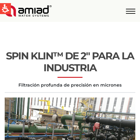
QUICK LINKS
Tecnologías
Aplicaciones
SPIN KLIN™ DE 2″ PARA LA
Casos de Estudio
Global
INDUSTRIA
English
Filtración profunda de precisión en micrones
United States
English
Australia
English
Spain & LATAM