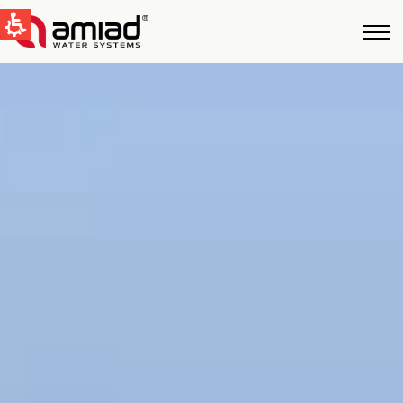
QUICK LINKS
Tecnologías
Aplicaciones
Casos de Estudio
Global
English
United States
English
Australia
English
Spain & LATAM