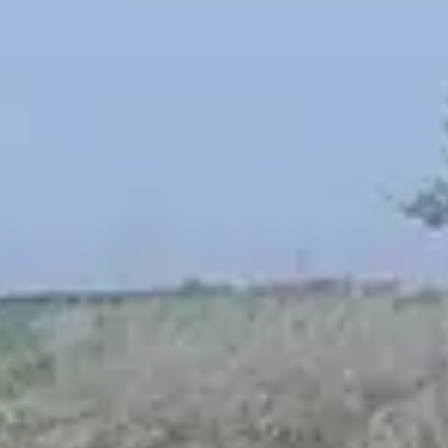
Spanish
Russia
Russian
France
French
Germany
Based on your current location, we recommend
German
this Amiad website for you
North America
Israel
- English
Hebrew
China