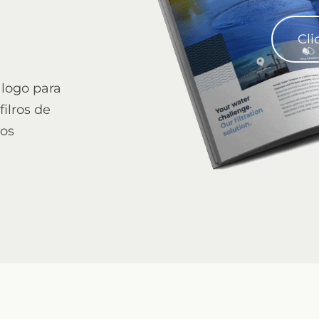
Cli
álogo para
ilros de
tos