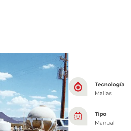
French
China
Chinese
e for you
lish
Tecnología
Mallas
Tipo
Manual