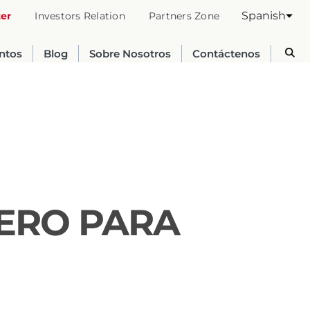
Spanish
ter
Investors Relation
Partners Zone
entos
Blog
Sobre Nosotros
Contáctenos
CERO PARA
Australia
English
France