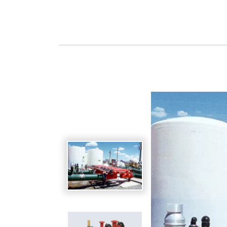
Spanish
Germany
German
Based on
Nor