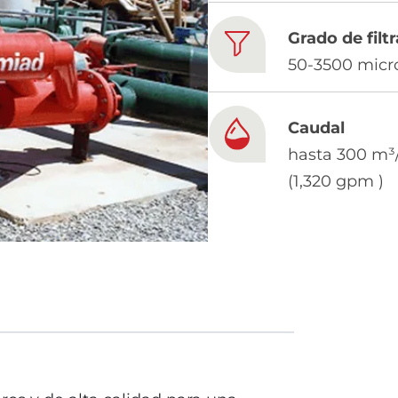
Grado de filt
50-3500 micr
Caudal
hasta 300 m³
(1,320 gpm )