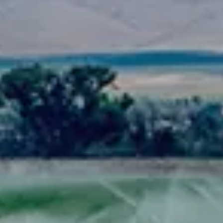
Spanish
Russia
Russian
France
French
Germany
Based on your current location, we recommend
German
this Amiad website for you
North America
Israel
- English
Hebrew
China