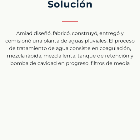
Solución
Amiad diseñó, fabricó, construyó, entregó y
comisionó una planta de aguas pluviales. El proceso
de tratamiento de agua consiste en coagulación,
mezcla rápida, mezcla lenta, tanque de retención y
bomba de cavidad en progreso, filtros de media
primarios para capturar la mayor parte de las
partículas suspendidas, filtros de media secundarios
para reducir aún más la turbidez y la desinfección
UV. Los servicios esenciales como aire comprimido,
almacenamiento de productos químicos, lavado de
ojos / ducha de seguridad y soplador se instalan
dentro de los contenedores modificados. La bomba
de retrolavado se utiliza para retrolavar filtros de
media y suministrar aireación para un retrolavado
eficaz. El sistema cuenta con varios instrumentos