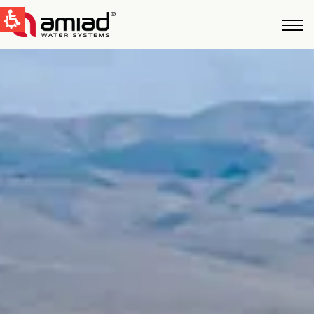
QUICK LINKS
Tecnologías
Aplicaciones
Casos de Estudio
Global
English
United States
English
Australia
English
Spain & LATAM