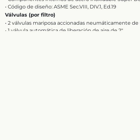
• Código de diseño: ASME Sec.VIII, DIV.1, Ed.19
Válvulas (por filtro)
• 2 válvulas mariposa accionadas neumáticamente de 
• 1 válvula automática de liberación de aire de 2″
Instrumentación (por filtro)
2 transmisores de presión
Paneles de control (para los 5 filtros)
• 4 paneles de control local (LCP) esclavos con HMI
• 1 LCP maestro con HMI
Resultado
El paquete se puso en marcha con éxito, a tiempo,