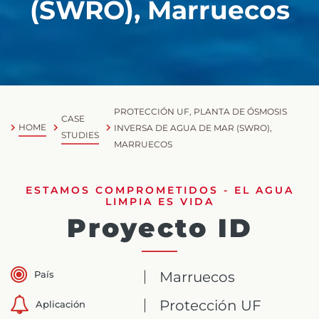
(SWRO), Marruecos
PROTECCIÓN UF, PLANTA DE ÓSMOSIS
CASE
HOME
INVERSA DE AGUA DE MAR (SWRO),
STUDIES
MARRUECOS
ESTAMOS COMPROMETIDOS - EL AGUA
LIMPIA ES VIDA
Proyecto ID
País
Marruecos
Protección UF
Aplicación