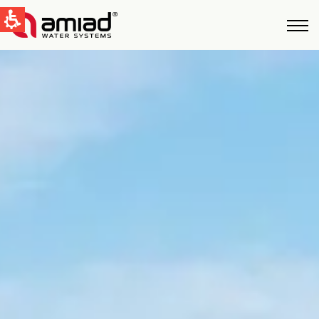
QUICK LINKS
Tecnologías
Aplicaciones
Casos de Estudio
Global
English
United States
English
Australia
English
Spain & LATAM