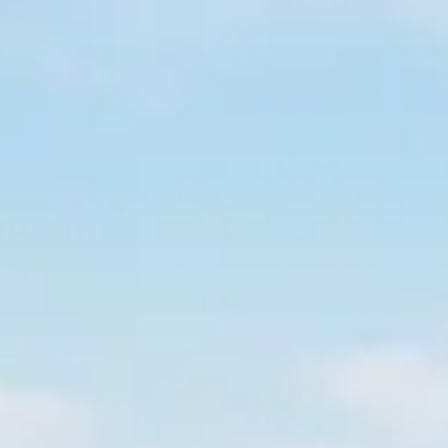
Spanish
Russia
Russian
France
French
Germany
Based on your current location, we recommend
German
this Amiad website for you
North America
Israel
- English
Hebrew
China