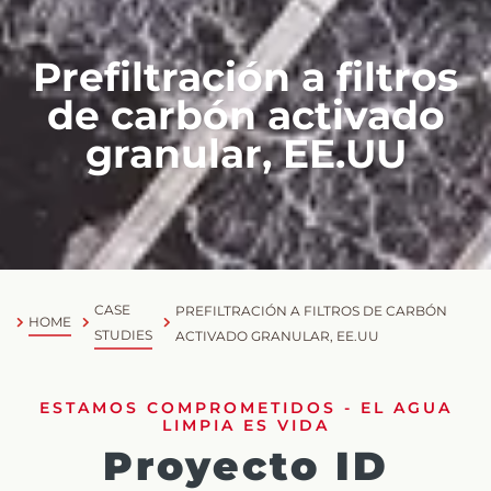
Prefiltración a filtros
de carbón activado
granular, EE.UU
CASE
PREFILTRACIÓN A FILTROS DE CARBÓN
HOME
STUDIES
ACTIVADO GRANULAR, EE.UU
ESTAMOS COMPROMETIDOS - EL AGUA
LIMPIA ES VIDA
Proyecto ID