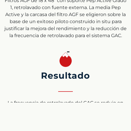
Filtros AGF de 18 x 48″ con soporte Pep Active Grado
1, retrolavado con fuente externa. La media Pep
Active y la carcasa del filtro AGF se eligieron sobre la
base de un exitoso piloto construido in situ para
justificar la mejora del rendimiento y la reducción de
la frecuencia de retrolavado para el sistema GAC.
Resultado
La frecuencia de retrolavado del GAC se redujo en
un factor de aproximadamente 6. Antes de la
instalación de la media Pep Active, el GAC estaba
retrolavando cada 48 horas, y después de la
instalación, el lavado posterior se producía