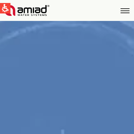
QUICK LINKS
Tecnologías
Aplicaciones
Casos de Estudio
Global
English
United States
English
Australia
English
Spain & LATAM