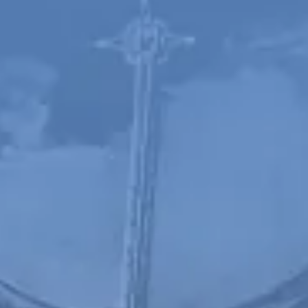
Spanish
Russia
Russian
France
French
Germany
Based on your current location, we recommend
German
this Amiad website for you
North America
Israel
- English
Hebrew
China