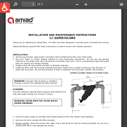
QUICK LINKS
Tecnologías
Global
Aplicaciones
English
Casos de Estudio
United States
English
Australia
English
Spain & LATAM
Spanish