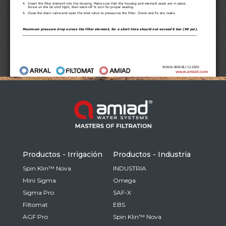
Russia
Russian
France
French
Germany
Based on your current location, we recommend
German
this Amiad website for you
North America
Israel
- English
Hebrew
Productos - Irrigación
Productos - Industria
China
Spin Klin™ Nova
INDUSTRIA
Mini Sigma
Omega
Chinese
Sigma Pro
SAF-X
Filtomat
EBS
AGF Pro
Spin Klin™ Nova